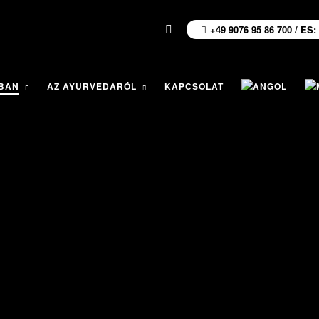
+49 9076 95 86 700 / ES:
ÁBAN
AZ AYURVEDARÓL
KAPCSOLAT