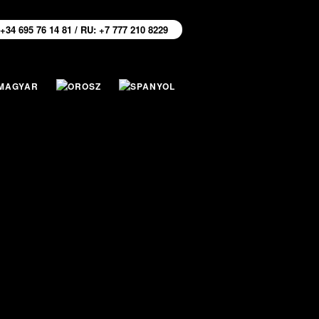
 +34 695 76 14 81 / RU: +7 777 210 8229